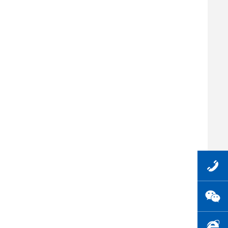
0516-
838597