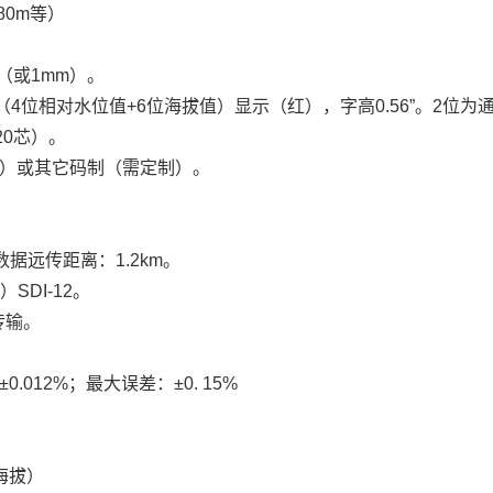
80m等）
m（或1mm）。
（4位相对水位值+6位海拔值）显示（红），字高0.56”。2位为
20芯）。
码）或其它码制（需定制）。
数据远传距离：1.2km。
）SDI-12。
传输。
012%；最大误差：±0. 15%
海拔）