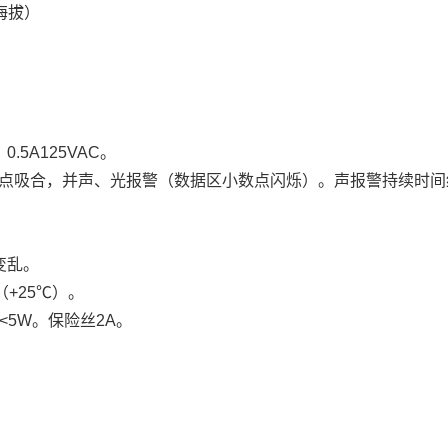
海拔）
5A125VAC。
点吸合，并声、光报警（数据区小数点闪烁）。声报警持续时间
变乱。
（+25℃）。
耗：<5W。保险丝2A。