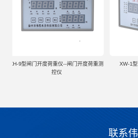
XH-9型闸门开度荷重仪--闸门开度荷重测
XW-1
控仪
联系伟